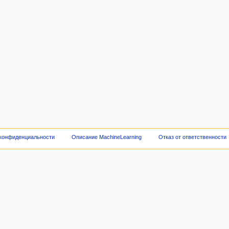
 конфиденциальности
Описание MachineLearning
Отказ от ответственности