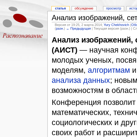
статья
обсуждение
просмотр
исто
Анализ изображений, сет
Версия от 19:25, 2 марта 2014;
Yury Chekhovich
(
Об
(
разн.
)
← Предыдущая
| Текущая версия (разн.) | 
Анализ изображений, 
(АИСТ)
— научная кон
молодых ученых, посв
моделям,
алгоритмам
и
анализа данных
; новым
возможностям в области
Конференция позволит
математических, технич
социологических и друг
своих работ и расширит