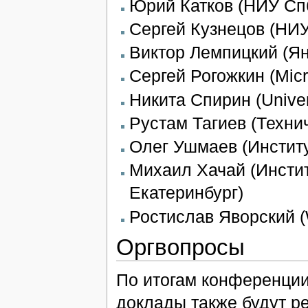
Юрий Катков (НИУ Сп
Сергей Кузнецов (НИ
Виктор Лемпицкий (Ян
Сергей Рогожкин (Micr
Никита Спирин (Univers
Рустам Тагиев (Техни
Олег Ушмаев (Инстит
Михаил Хачай (Инстит
Екатеринбург)
Ростислав Яворский (
Оргвопросы
По итогам конференции
доклады также будут р