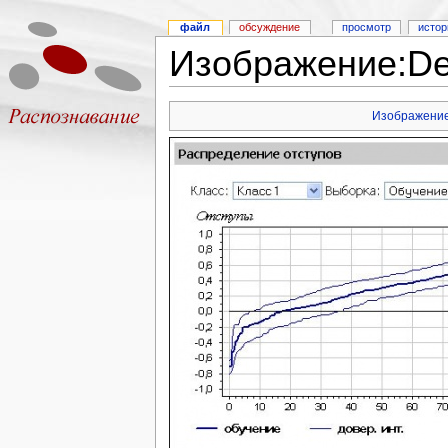
файл
обсуждение
просмотр
истор
Изображение:Del
Изображени