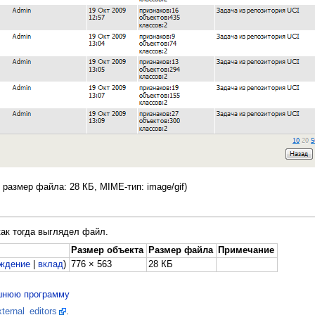
, размер файла: 28 КБ, MIME-тип: image/gif)
как тогда выглядел файл.
Размер объекта
Размер файла
Примечание
ждение
|
вклад
)
776 × 563
28 КБ
ешнюю программу
ternal_editors
.