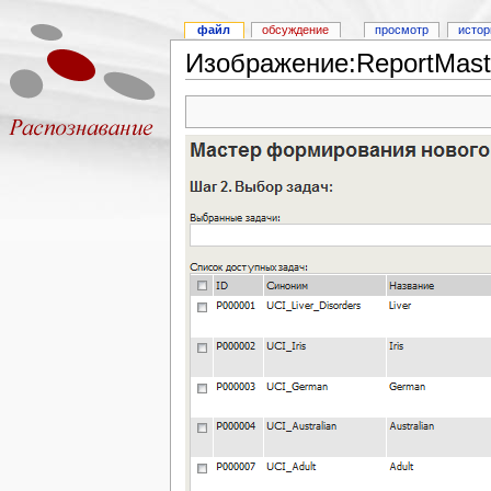
файл
обсуждение
просмотр
истор
Изображение:ReportMaster