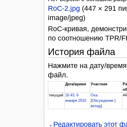
RoC-2.jpg
‎ (447 × 291 
image/jpeg)
RoC-кривая, демонстр
по соотношению TPR/F
История файла
Нажмите на дату/время,
файл.
Дата/время
Участник
Р
о
текущий
16:43, 6
Osa
44
января 2010
(
Обсуждение
|
вклад
)
Редактировать этот 