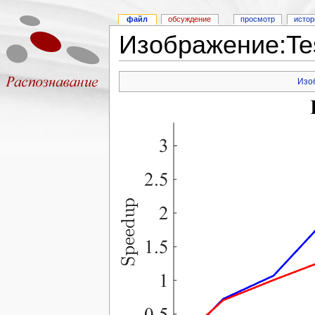
файл
обсуждение
просмотр
истор
Изображение:Tes
Изо