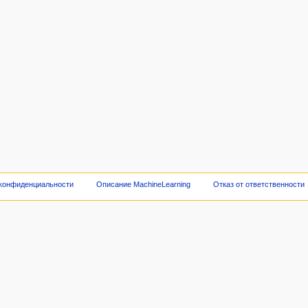
 конфиденциальности
Описание MachineLearning
Отказ от ответственности