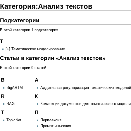
Категория:Анализ текстов
Подкатегории
В этой категории 1 подкатегория.
Т
[
+
]
Тематическое моделирование
Статьи в категории «Анализ текстов»
В этой категории 9 статей.
B
А
BigARTM
Аддитивная регуляризация тематических моделе
R
К
RAG
Коллекции документов для тематического модели
T
П
TopicNet
Перплексия
Промпт-инъекция