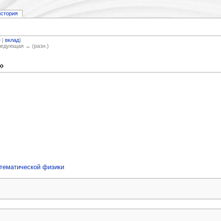
история
е
|
вклад
)
Следующая → (разн.)
»
тематической физики