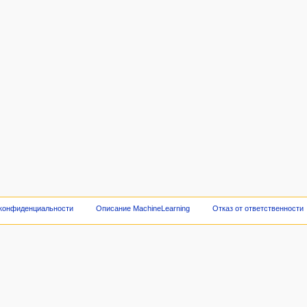
 конфиденциальности
Описание MachineLearning
Отказ от ответственности