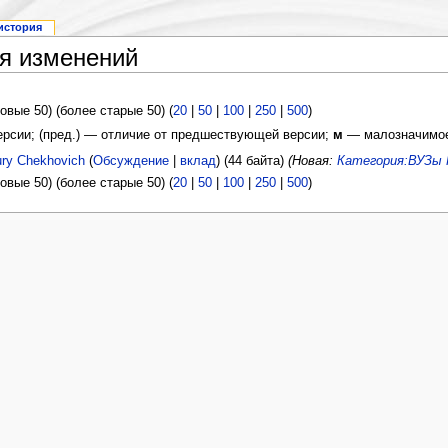
история
я изменений
овые 50) (более старые 50) (
20
|
50
|
100
|
250
|
500
)
версии; (пред.) — отличие от предшествующей версии;
м
— малозначимое
ry Chekhovich
(
Обсуждение
|
вклад
)
(44 байта)
(Новая:
Категория:ВУЗы 
овые 50) (более старые 50) (
20
|
50
|
100
|
250
|
500
)