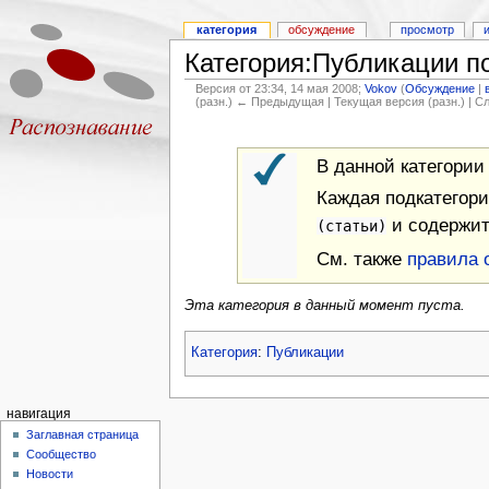
категория
обсуждение
просмотр
Категория:Публикации п
Версия от 23:34, 14 мая 2008;
Vokov
(
Обсуждение
|
(разн.) ← Предыдущая | Текущая версия (разн.) | 
В данной категории
Каждая подкатегор
и содержит
(статьи)
См. также
правила 
Эта категория в данный момент пуста.
Категория
:
Публикации
навигация
Заглавная страница
Сообщество
Новости