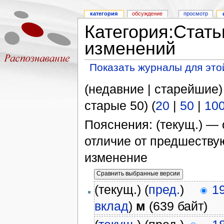
категория
обсуждение
просмотр
Категория:Стать
изменений
Показать журналы для это
(недавние | старейшие)
старые 50) (
20
|
50
|
10
Пояснения: (текущ.) — 
отличие от предшеств
изменение
(текущ.) (
пред.
)
1
вклад
)
м
(639 байт)