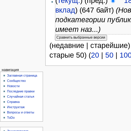
(
текущ.
) (пред.)
1
вклад
)
(647 байт)
(Нов
подкатегории публик
имеет наз...)
(недавние | старейшие)
старые 50) (
20
|
50
|
10
навигация
Заглавная страница
Сообщество
Новости
Последние правки
Случайная статья
Справка
Инструктаж
Вопросы и ответы
ToDo
Энциклопедия