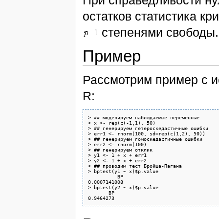
остатков статистика кр
степенями свободы.
Пример
Рассмотрим пример с 
R:
> ## моделируем наблюдаемые переменные

> x <- rep(c(-1,1), 50)

> ## генерируем гетероскедастичные ошибки

> err1 <- rnorm(100, sd=rep(c(1,2), 50))

> ## генерируем гомоскедастичные ошибки

> err2 <- rnorm(100)

> ## генерируем отклик

> y1 <- 1 + x + err1

> y2 <- 1 + x + err2

> ## проводим тест Бройша-Пагана

> bptest(y1 ~ x)$p.value

          BP 

0.0007141008  

> bptest(y2 ~ x)$p.value

       BP
