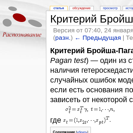
статья
обсуждение
просмотр
исто
Критерий Бройш
Версия от 07:40, 24 январ
(
разн.
)
← Предыдущая
| Т
Критерий Бройша-Паг
Pagan test
) — один из 
наличия гетероскедасти
случайных ошибок мо
если есть основания п
зависеть от некоторой
где
Содержание
[
убрать
]