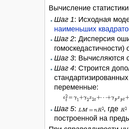
Вычисление статистики
Шаг 1
: Исходная мод
наименьших квадрато
Шаг 2
: Дисперсия ош
гомоскедастичности) 
Шаг 3
: Вычисляются 
Шаг 4
: Строится доп
стандартизированных
переменные:
Шаг 5
:
, где
построенной на пред
При справедливости ну