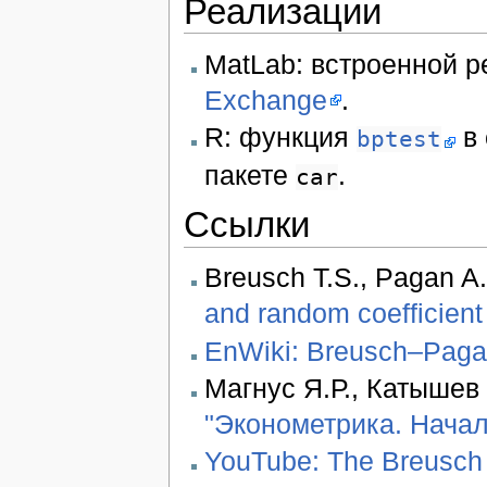
Реализации
MatLab: встроенной р
Exchange
.
R: функция
в 
bptest
пакете
.
car
Ссылки
Breusch T.S., Pagan A.
and random coefficient 
EnWiki: Breusch–Pagan
Магнус Я.Р., Катышев 
"Эконометрика. Начал
YouTube: The Breusch P