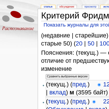
статья
обсуждение
просмотр
ист
Критерий Фридм
Показать журналы для это
(недавние | старейшие)
старые 50) (
20
|
50
|
10
Пояснения: (текущ.) — 
отличие от предшеств
изменение
(текущ.) (
пред.
)
1
|
вклад
)
м
(3595 байт)
(
текущ.
) (
пред.
)
2