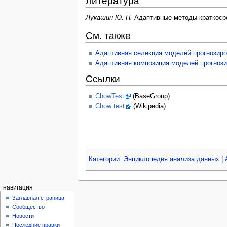
Литература
Лукашин Ю. П.
Адаптивные методы краткосро
См. также
Адаптивная селекция моделей прогнозир
Адаптивная композиция моделей прогноз
Ссылки
ChowTest
(BaseGroup)
Chow test
(Wikipedia)
Категории
:
Энциклопедия анализа данных
|
навигация
Заглавная страница
Сообщество
Новости
Последние правки