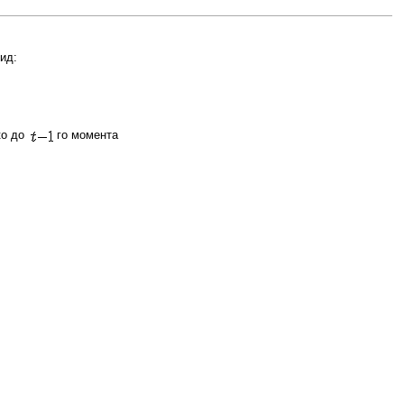
ид:
ко до
го момента