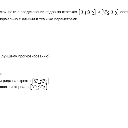
еточности в предсказании рядов на отрезках
и
соот
ормально с одними и теми же параметрами.
о лучшему прогнозированию)
я:
и ряда на отрезке
всего интервала