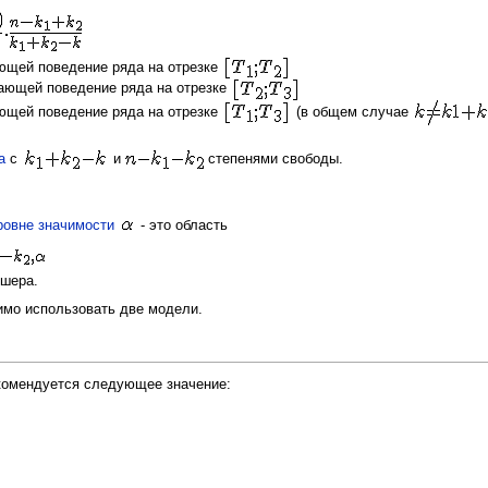
ющей поведение ряда на отрезке
ающей поведение ряда на отрезке
ющей поведение ряда на отрезке
(в общем случае
а
с
и
степенями свободы.
ровне значимости
- это область
шера.
имо использовать две модели.
комендуется следующее значение: