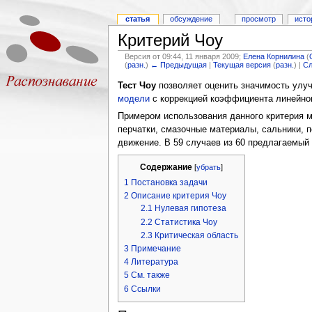
статья
обсуждение
просмотр
исто
Критерий Чоу
Версия от 09:44, 11 января 2009;
Елена Корнилина
(
(
разн.
)
← Предыдущая
|
Текущая версия
(
разн.
) |
С
Тест Чоу
позволяет оценить значимость улу
модели
с коррекцией коэффициента линейног
Примером использования данного критерия м
перчатки, смазочные материалы, сальники, 
движение. В 59 случаев из 60 предлагаемый
Содержание
[
убрать
]
1
Постановка задачи
2
Описание критерия Чоу
2.1
Нулевая гипотеза
2.2
Статистика Чоу
2.3
Критическая область
3
Примечание
4
Литература
5
См. также
6
Ссылки