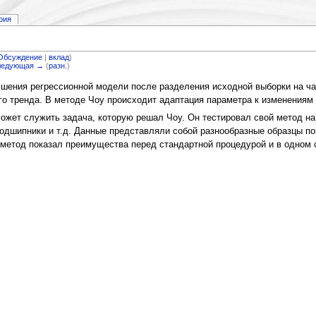
рия
Обсуждение
|
вклад
)
ледующая →
(
разн.
)
чшения регрессионной модели после разделения исходной выборки на ч
о тренда. В методе Чоу происходит адаптация параметра к изменениям 
ожет служить задача, которую решал Чоу. Он тестировал свой метод на
подшипники и т.д. Данные представляли собой разнообразные образцы п
 метод показал преимущества перед стандартной процедурой и в одном 