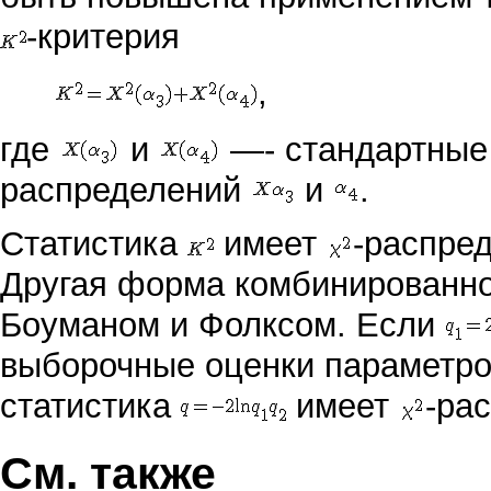
-критерия
,
где
и
—- стандартные
распределений
и
.
Статистика
имеет
-распре
Другая форма комбинированно
Боуманом и Фолксом. Если
выборочные оценки параметр
статистика
имеет
-ра
См. также