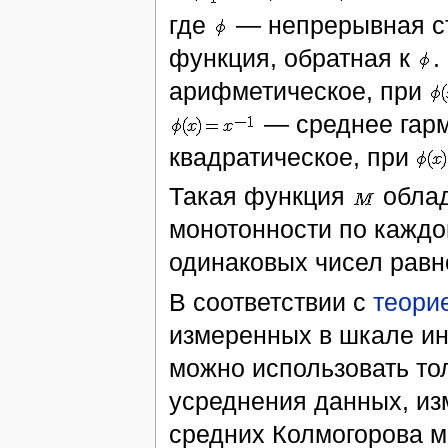
где
— непрерывная ст
функция, обратная к
.
арифметическое, при
— среднее гарм
квадратическое, при
Такая функция
облад
монотонности по кажд
одинаковых чисел равн
В соответствии с
теори
измеренных в шкале ин
можно использовать то
усреднения данных, из
средних Колмогорова м