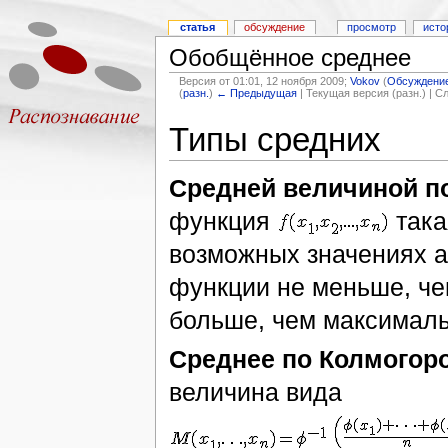
статья
обсуждение
просмотр
исто
Обобщённое среднее
Версия от 01:01, 12 ноября 2009;
Vokov
(
Обсуждени
(
разн.
)
← Предыдущая
| Текущая версия (разн.) | 
Типы средних
Средней величиной п
функция
така
возможных значениях а
функции не меньше, ч
больше, чем максимальн
Среднее по Колмогор
величина вида