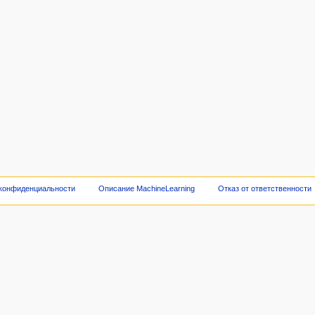
 конфиденциальности
Описание MachineLearning
Отказ от ответственности