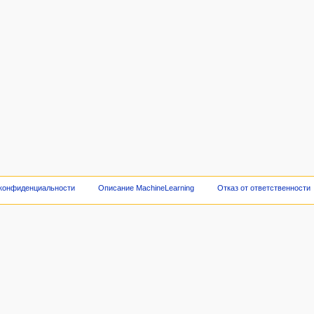
 конфиденциальности
Описание MachineLearning
Отказ от ответственности