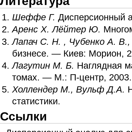
Литература
Шеффе Г.
Дисперсионный ан
Аренс Х.
Лёйтер Ю.
Многом
Лапач С. Н. , Чубенко А. В.,
бизнесе. — Киев: Морион, 2
Лагутин М. Б.
Наглядная ма
томах. — М.: П-центр, 2003.
Холлендер М., Вульф Д.А.
Н
статистики.
Ссылки