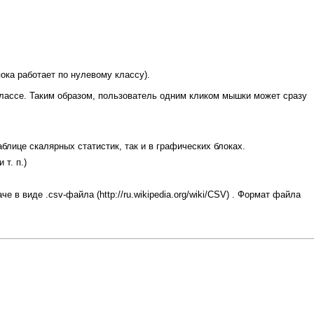
ока работает по нулевому классу).
классе. Таким образом, пользователь одним кликом мышки может сразу
блице скалярных статистик, так и в графических блоках.
т. п.)
аче в виде
.csv-файла
. Формат файла