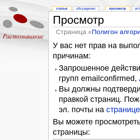
статья
обсуждение
просмотр
ис
Просмотр
Страница «
Полигон алгор
У вас нет прав на вып
причинам:
Запрошенное действие
групп emailconfirmed,
Вы должны подтверди
правкой страниц. Пож
эл. почты на
странице
Вы можете просмотреть
страницы: