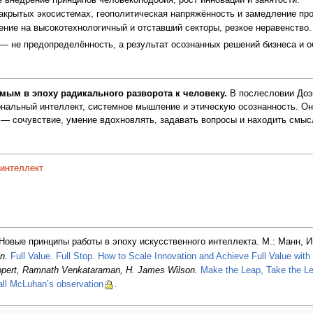
акрытых экосистемах, геополитическая напряжённость и замедление про
ние на высокотехнологичный и отставший секторы, резкое неравенство.
 — не предопределённость, а результат осознанных решений бизнеса и 
ым в эпоху радикального разворота к человеку.
В послесловии Доэр
ональный интеллект, системное мышление и этическую осознанность. О
 — сочувствие, умение вдохновлять, задавать вопросы и находить смыс
 интеллект
овые принципы работы в эпоху искусственного интеллекта. М.: Манн, И
n.
Full Value. Full Stop. How to Scale Innovation and Achieve Full Value wit
ppert, Ramnath Venkataraman, H. James Wilson.
Make the Leap, Take the L
all McLuhan’s observation
.