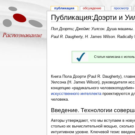
публикация
обсуждение
просмотр
Публикация:Доэрти и У
Пол Доэрти; Джеймс Уилсон.
Душа машины. Р
Paul R. Daugherty, H. James Wilson.
Radically
Статья написана с испол
Книга Пола Доэрти (Paul R. Daugherty), глав
Уилсона (H. James Wilson), руководителя ис
концепцию «радикального человекоподобия» (
искусственного интеллекта
проектируются дл
человека.
Введение. Технологии соверш
Авторы утверждают, что мы вступаем в нову
столько их вычислительной мощью, сколько
интуитивном уровне. Ключевой тезис введен