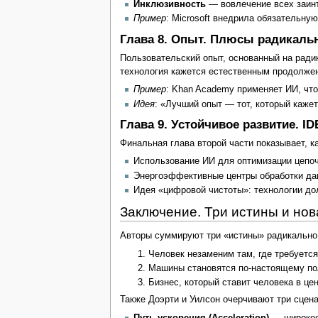
Инклюзивность
— вовлечение всех заинт
Пример
: Microsoft внедрила обязательну
Глава 8. Опыт. Плюсы радикаль
Пользовательский опыт, основанный на ради
технология кажется естественным продолже
Пример
: Khan Academy применяет ИИ, что
Идея
: «Лучший опыт — тот, который каже
Глава 9. Устойчивое развитие. I
Финальная глава второй части показывает, 
Использование ИИ для оптимизации цепоче
Энергоэффективные центры обработки да
Идея «цифровой чистоты»: технологии до
Заключение. Три истины и но
Авторы суммируют три «истины» радикально
Человек незаменим там, где требуется
Машины становятся по-настоящему пол
Бизнес, который ставит человека в це
Также Доэрти и Уилсон очерчивают три сцена
Путь ускорения (Acceleration)
— широкое 