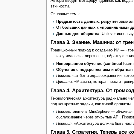
Авторы вводят метафору «данных как воды» 
этичности.
Основные темы:
Предвзятость данных
: рекрутинговые а
От больших данных к «правильным» 
Данные для общества
: Unilever исполь
Глава 3. Знание. Машина: от тре
Традиционный подход к созданию ИИ — «трен
— как у человека: через опыт, обратную свя
Непрерывное обучение (continual learni
Обучение с подкреплением и обратная 
Пример
: чат-бот в здравоохранении, кот
Цитата
: «Машина, которая просто трени
Глава 4. Архитектура. От громо
Технологическая архитектура радикально че
под конкретные задачи, как живой организм.
Пример
: Siemens MindSphere — облачная
обслуживание через открытые API. Произ
Принцип
: «Архитектура должна быть насто
Глава 5. Стратегия. Теперь все 