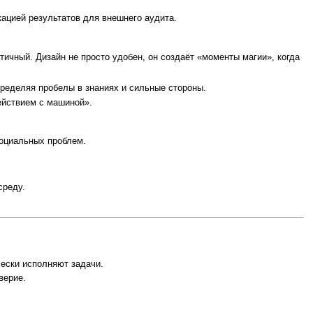
кацией результатов для внешнего аудита.
ичный. Дизайн не просто удобен, он создаёт «моменты магии», когда
пределяя пробелы в знаниях и сильные стороны.
ействием с машиной».
социальных проблем.
среду.
чески исполняют задачи.
верие.