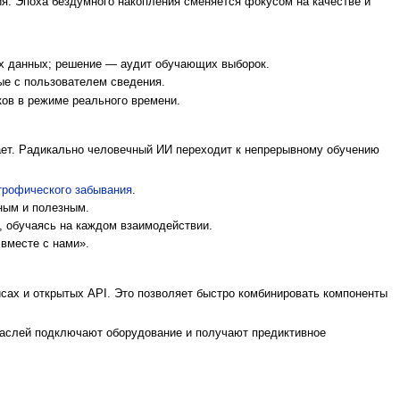
ия. Эпоха бездумного накопления сменяется фокусом на качестве и
их данных; решение — аудит обучающих выборок.
ые с пользователем сведения.
ков в режиме реального времени.
ает. Радикально человечный ИИ переходит к непрерывному обучению
трофического забывания
.
ным и полезным.
, обучаясь на каждом взаимодействии.
 вместе с нами».
сах и открытых API. Это позволяет быстро комбинировать компоненты
раслей подключают оборудование и получают предиктивное