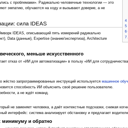
ались с проблемами». Радикально человечные технологии — это
ляют эмпатию, обучаются на ходу и вызывают доверие, а не
4
вации: сила IDEAS
5
6
ймворк IDEAS, описывающий пять измерений радикально
7
т), Data (данные), Expertise (знание/экспертиза), Architecture
овеческого, меньше искусственного
ает отказ от «ИИ для автоматизации» в пользу «ИИ для сотрудничества
 жёстко запрограммированных инструкций используется
машинное обу
новится способность ИИ объяснить своё решение пользователю.
ебности, а не ждёт команд.
торый не заменяет человека, а даёт контекстные подсказки, снижая когн
й интерфейс: система анализирует обстановку и предлагает водителю п
к минимуму и обратно