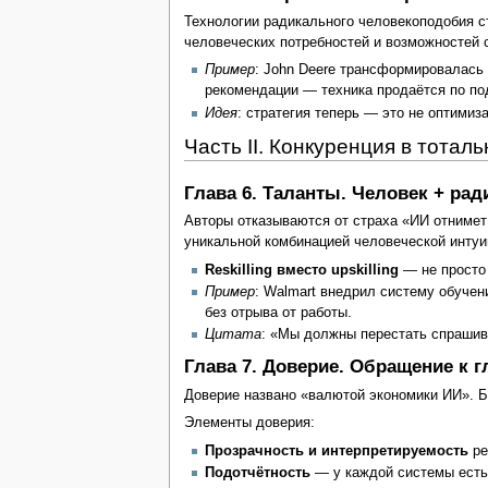
Технологии радикального человекоподобия 
человеческих потребностей и возможностей 
Пример
: John Deere трансформировалась 
рекомендации — техника продаётся по по
Идея
: стратегия теперь — это не оптимиз
Часть II. Конкуренция в тота
Глава 6. Таланты. Человек + ра
Авторы отказываются от страха «ИИ отнимет
уникальной комбинацией человеческой инту
Reskilling вместо upskilling
— не просто 
Пример
: Walmart внедрил систему обучен
без отрыва от работы.
Цитата
: «Мы должны перестать спрашива
Глава 7. Доверие. Обращение к 
Доверие названо «валютой экономики ИИ». Бе
Элементы доверия:
Прозрачность и интерпретируемость
ре
Подотчётность
— у каждой системы есть