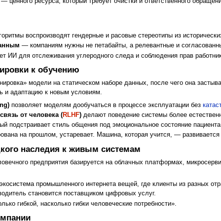
— ценного ресурса, который требует очистки и ответственного обращен
лгоритмы воспроизводят гендерные и расовые стереотипы из историческ
данным
— компаниям нужны не петабайты, а релевантные и согласованн
зует ИИ для отслеживания углеродного следа и соблюдения прав работни
нировки к обучению
ировка» модели на статическом наборе данных, после чего она застыв
зь и адаптацию к новым условиям.
ng)
позволяет моделям дообучаться в процессе эксплуатации без
катас
связь от человека (
RLHF
)
делают поведение системы более естествен
орый подстраивает стиль общения под эмоциональное состояние пациента
рована на прошлом, устаревает. Машина, которая учится, — развивается
здкого наследия к живым системам
ловечного предприятия базируется на облачных платформах, микросерви
 экосистема промышленного интернета вещей, где клиенты из разных от
водитель становится поставщиком цифровых услуг.
лько гибкой, насколько гибки человеческие потребности».
компании