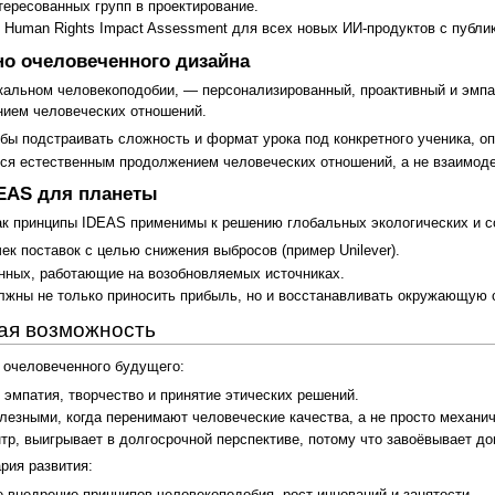
ересованных групп в проектирование.
ю Human Rights Impact Assessment для всех новых ИИ-продуктов с публи
но очеловеченного дизайна
кальном человекоподобии, — персонализированный, проактивный и эмпат
нием человеческих отношений.
бы подстраивать сложность и формат урока под конкретного ученика, о
тся естественным продолжением человеческих отношений, а не взаимод
DEAS для планеты
как принципы IDEAS применимы к решению глобальных экологических и 
к поставок с целью снижения выбросов (пример Unilever).
нных, работающие на возобновляемых источниках.
лжны не только приносить прибыль, но и восстанавливать окружающую 
вая возможность
 очеловеченного будущего:
 эмпатия, творчество и принятие этических решений.
езными, когда перенимают человеческие качества, а не просто механи
нтр, выигрывает в долгосрочной перспективе, потому что завоёвывает до
рия развития:
внедрение принципов человекоподобия, рост инноваций и занятости.