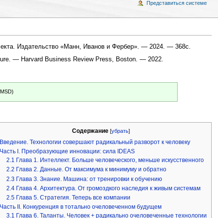
Представиться системе
кта. Издательство «Манн, Иванов и Фербер». — 2024. — 368с.
ure. — Harvard Business Review Press, Boston. — 2022.
 (MSD)
Содержание
[
убрать
]
Введение. Технологии совершают радикальный разворот к человеку
Часть I. Преобразующие инновации: сила IDEAS
2.1
Глава 1. Интеллект. Больше человеческого, меньше искусственного
2.2
Глава 2. Данные. От максимума к минимуму и обратно
2.3
Глава 3. Знание. Машина: от тренировки к обучению
2.4
Глава 4. Архитектура. От громоздкого наследия к живым системам
2.5
Глава 5. Стратегия. Теперь все компании
Часть II. Конкуренция в тотально очеловеченном будущем
3.1
Глава 6. Таланты. Человек + радикально очеловеченные технологии