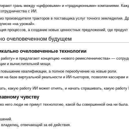
стирают грань между «цифровыми» и «традиционными» компаниями. Кажд
сотрудничества с ИИ.
из производителя тракторов в поставщика услуг точного земледелия. Д
дписке «на урожай».
ация процессов, а создание новых ценностных предложений, где продукт
льно очеловеченном будущем
дикально очеловеченные технологии
 работу» и предлагают концепцию «нового ремесленничества» — сотрудн
иции и вычислительной мощи.
повышение квалификации, а полное переобучение на новые роли.
ия на базе виртуальной реальности и ИИ-тьюторов, позволяя кассирам 
ть, какую работу ИИ может отнять, и начать спрашивать, какую работу
главному чувству
з него люди не примут технологию, какой бы совершенной она ни была. 
шений.
 владелец, отвечающий за её действия.