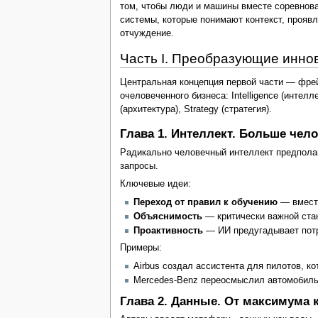
том, чтобы люди и машины вместе соревнов
системы, которые понимают контекст, прояв
отчуждение.
Часть I. Преобразующие инно
Центральная концепция первой части — фре
очеловеченного бизнеса: Intelligence (интеллек
(архитектура), Strategy (стратегия).
Глава 1. Интеллект. Больше чел
Радикально человечный интеллект предполаг
запросы.
Ключевые идеи:
Переход от правил к обучению
— вместо
Объяснимость
— критически важной ста
Проактивность
— ИИ предугадывает потр
Примеры:
Airbus создал ассистента для пилотов, ко
Mercedes-Benz переосмыслил автомобильны
Глава 2. Данные. От максимума 