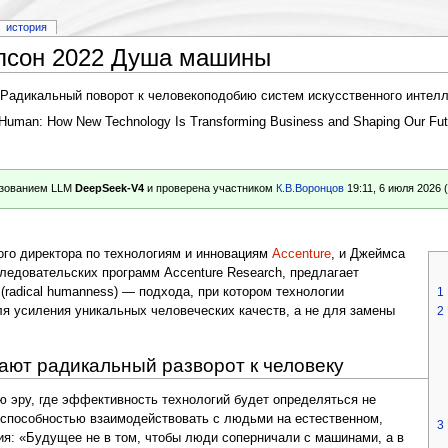
история
илсон 2022 Душа машины
адикальный поворот к человекоподобию систем искусственного интелле
 Human: How New Technology Is Transforming Business and Shaping Our Fut
ьзованием LLM
DeepSeek-V4
и проверена участником
К.В.Воронцов
19:11, 6 июля 2026
ного директора по технологиям и инновациям
Accenture
, и Джеймса
следовательских программ Accenture Research, предлагает
1
radical humanness) — подхода, при котором технологии
2
я усиления уникальных человеческих качеств, а не для замены
ают радикальный разворот к человеку
ю эру, где эффективность технологий будет определяться не
 способностью взаимодействовать с людьми на естественном,
3
ия: «Будущее не в том, чтобы люди соперничали с машинами, а в