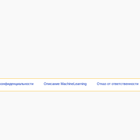
 конфиденциальности
Описание MachineLearning
Отказ от ответственности