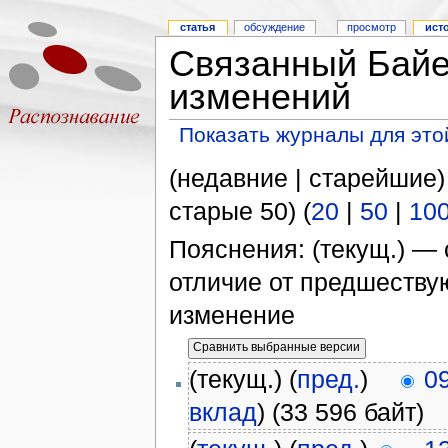
статья
обсуждение
просмотр
ист
Связанный Байе
изменений
Показать журналы для это
(недавние | старейшие)
старые 50) (
20
|
50
|
10
Пояснения: (текущ.) — 
отличие от предшеств
изменение
(текущ.) (
пред.
)
0
вклад
)
(33 596 байт)