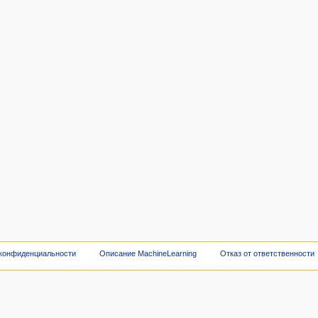
 конфиденциальности
Описание MachineLearning
Отказ от ответственности