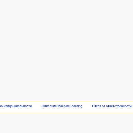
 конфиденциальности
Описание MachineLearning
Отказ от ответственности