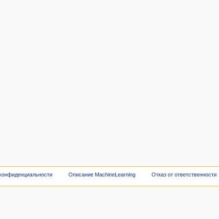
 конфиденциальности
Описание MachineLearning
Отказ от ответственности