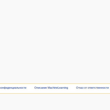
 конфиденциальности
Описание MachineLearning
Отказ от ответственности