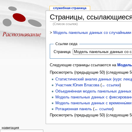
служебная страница
Страницы, ссылающиеся
(Список ссылок)
>
Модель панельных данных со случайными
Ссылки сюда
Страница:
Следующие страницы ссылаются на
Модель
Просмотреть (предыдущие 50) (следующие 50
Статистический анализ данных (курс лекц
Участник:Юлия Власова
(
← ссылки
)
Объединённая модель панельных данных
Модель панельных данных с фиксирова
Модель панельных данных с временны́м
Ротационная панель
(
← ссылки
)
Просмотреть (предыдущие 50) (следующие 50
навигация