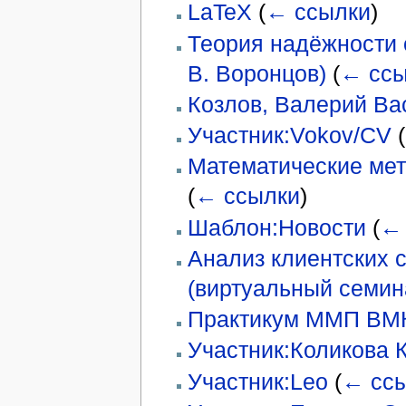
LaTeX
(
← ссылки
)
Теория надёжности о
В. Воронцов)
(
← ссы
Козлов, Валерий Ва
Участник:Vokov/CV
(
Математические ме
(
← ссылки
)
Шаблон:Новости
(
← 
Анализ клиентских 
(виртуальный семин
Практикум ММП ВМК,
Участник:Коликова 
Участник:Leo
(
← сс