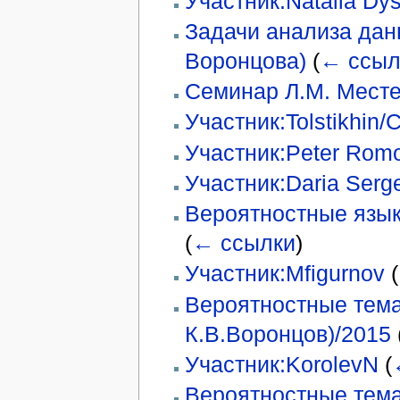
Участник:Natalia Dy
Задачи анализа данн
Воронцова)
(
← ссыл
Семинар Л.М. Месте
Участник:Tolstikhin/
Участник:Peter Rom
Участник:Daria Serg
Вероятностные язык
(
← ссылки
)
Участник:Mfigurnov
(
Вероятностные тема
К.В.Воронцов)/2015
Участник:KorolevN
(
Вероятностные тема