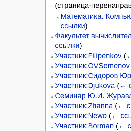
(страница-перенапра
Математика. Компью
ссылки
)
Факультет вычислите
ссылки
)
Участник:Filipenkov
(
←
Участник:OVSemenov
Участник:Сидоров Ю
Участник:Djukova
(
← 
Семинар Ю.И. Журав
Участник:Zhanna
(
← с
Участник:Newo
(
← сс
Участник:Borman
(
← с