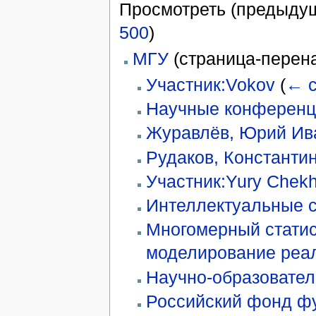
Просмотреть (предыдущ
500
)
МГУ
(страница-перен
Участник:Vokov
(
← 
Научные конференц
Журавлёв, Юрий Ив
Рудаков, Константи
Участник:Yury Chekh
Интеллектуальные 
Многомерный статис
моделирование реал
Научно-образовате
Российский фонд ф