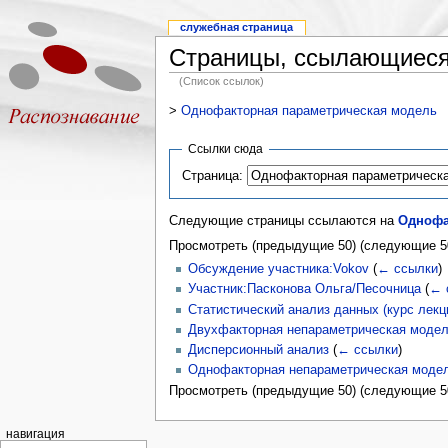
служебная страница
Страницы, ссылающиеся
(Список ссылок)
>
Однофакторная параметрическая модель
Ссылки сюда
Страница:
Следующие страницы ссылаются на
Однофа
Просмотреть (предыдущие 50) (следующие 50
Обсуждение участника:Vokov
(
← ссылки
)
Участник:Пасконова Ольга/Песочница
(
← 
Статистический анализ данных (курс лекц
Двухфакторная непараметрическая моде
Дисперсионный анализ
(
← ссылки
)
Однофакторная непараметрическая моде
Просмотреть (предыдущие 50) (следующие 50
навигация