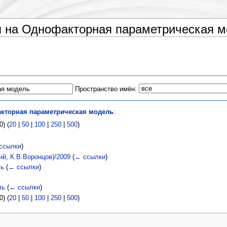
 на Однофакторная параметрическая м
Пространство имён:
кторная параметрическая модель
:
) (
20
|
50
|
100
|
250
|
500
)
ссылки
)
ий, К.В.Воронцов)/2009
(
← ссылки
)
ль
(
← ссылки
)
ль
(
← ссылки
)
) (
20
|
50
|
100
|
250
|
500
)