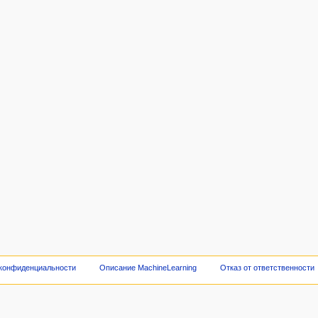
 конфиденциальности
Описание MachineLearning
Отказ от ответственности