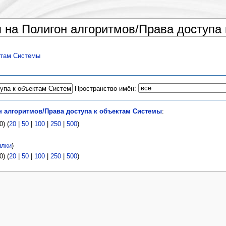
на Полигон алгоритмов/Права доступа
ктам Системы
Пространство имён:
н алгоритмов/Права доступа к объектам Системы
:
) (
20
|
50
|
100
|
250
|
500
)
лки
)
) (
20
|
50
|
100
|
250
|
500
)