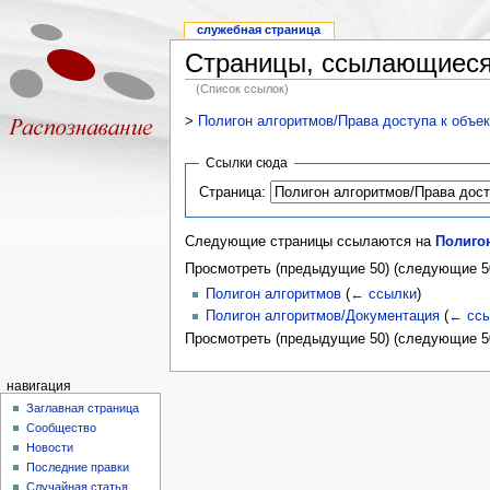
служебная страница
Страницы, ссылающиеся 
(Список ссылок)
>
Полигон алгоритмов/Права доступа к объе
Ссылки сюда
Страница:
Следующие страницы ссылаются на
Полиго
Просмотреть (предыдущие 50) (следующие 50
Полигон алгоритмов
(
← ссылки
)
Полигон алгоритмов/Документация
(
← ссы
Просмотреть (предыдущие 50) (следующие 50
навигация
Заглавная страница
Сообщество
Новости
Последние правки
Случайная статья