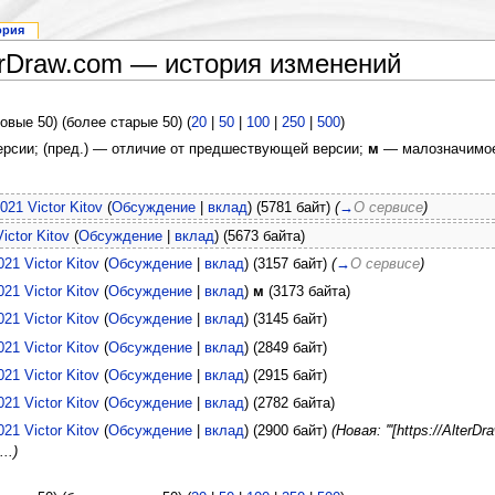
ория
erDraw.com — история изменений
овые 50) (более старые 50) (
20
|
50
|
100
|
250
|
500
)
версии; (пред.) — отличие от предшествующей версии;
м
— малозначимое
2021
Victor Kitov
(
Обсуждение
|
вклад
)
(5781 байт)
(
→
О сервисе
)
Victor Kitov
(
Обсуждение
|
вклад
)
(5673 байта)
021
Victor Kitov
(
Обсуждение
|
вклад
)
(3157 байт)
(
→
О сервисе
)
021
Victor Kitov
(
Обсуждение
|
вклад
)
м
(3173 байта)
021
Victor Kitov
(
Обсуждение
|
вклад
)
(3145 байт)
021
Victor Kitov
(
Обсуждение
|
вклад
)
(2849 байт)
021
Victor Kitov
(
Обсуждение
|
вклад
)
(2915 байт)
021
Victor Kitov
(
Обсуждение
|
вклад
)
(2782 байта)
021
Victor Kitov
(
Обсуждение
|
вклад
)
(2900 байт)
(Новая: '''[https://Alte
..)