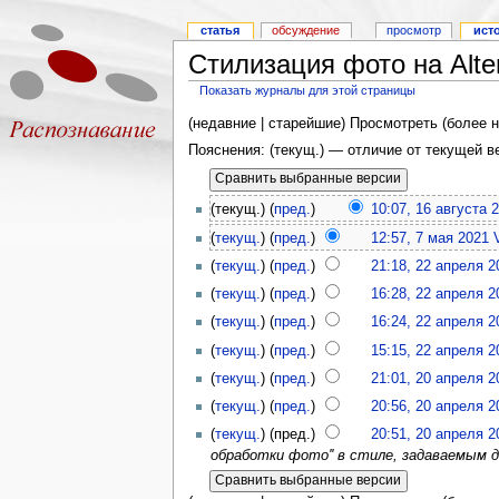
статья
обсуждение
просмотр
ист
Стилизация фото на Alt
Показать журналы для этой страницы
(недавние | старейшие) Просмотреть (более н
Пояснения: (текущ.) — отличие от текущей 
(текущ.) (
пред.
)
10:07, 16 августа 
(
текущ.
) (
пред.
)
12:57, 7 мая 2021
(
текущ.
) (
пред.
)
21:18, 22 апреля 2
(
текущ.
) (
пред.
)
16:28, 22 апреля 2
(
текущ.
) (
пред.
)
16:24, 22 апреля 2
(
текущ.
) (
пред.
)
15:15, 22 апреля 2
(
текущ.
) (
пред.
)
21:01, 20 апреля 2
(
текущ.
) (
пред.
)
20:56, 20 апреля 2
(
текущ.
) (пред.)
20:51, 20 апреля 2
обработки фото'' в стиле, задаваемым д.