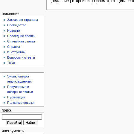
(недавние | старейшие) Просмотреть (более н
навигация
Заглавная страница
Сообщество
Новости
Последние правки
Случайная статья
Справка
Инструктаж
Вопросы и ответы
ToDo
Энциклопедия
анализа данных
Популярные и
обзорные статьи
Публикации
Полезные ссылки
поиск
инструменты