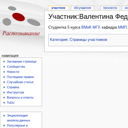
участник
обсуждение
просмотр
и
Участник:Валентина Фе
Студентка 5 курса
ВМиК
МГУ
, кафедра
ММП
.
Категория
:
Страницы участников
навигация
Заглавная страница
Сообщество
Новости
Последние правки
Случайная статья
Справка
Инструктаж
Вопросы и ответы
ToDo
Энциклопедия
анализа данных
Популярные и