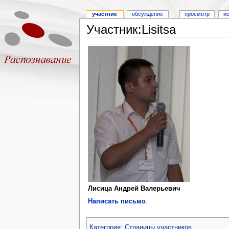
участник
обсуждение
просмотр
и
Участник:Lisitsa
Лисица Андрей Валерьевич
Написать письмо
.
Категория
:
Страницы участников