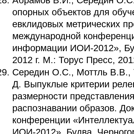
Абрамов В.И., Середин О.С.
опорных объектов для обуч
евклидовых метрических пр
международной конференци
информации ИОИ-2012», Буд
2012 г. М.: Торус Пресс, 2012
Середин O.С., Моттль В.В.,
Д. Выпуклые критерии реле
размерности представления
распознавании образов. До
конференции «Интеллектуа
ИОИ-2012», Будва, Черногор