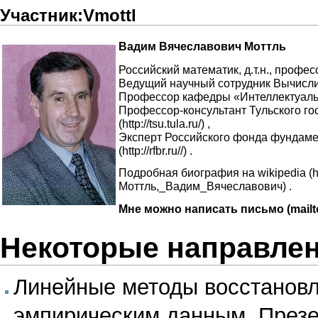
Участник:Vmottl
Вадим Вячеславович Моттль
Российский математик, д.т.н., профес
Ведущий научный сотрудник
Вычисли
Профессор кафедры «
Интеллектуал
Профессор-консультант
Тульского го
,
Эксперт
Российского фонда фундам
.
Подробная биография на
wikipedia
.
Мне можно написать письмо
Некоторые направле
Линейные методы восстановл
эмпирическим данным.
Презе