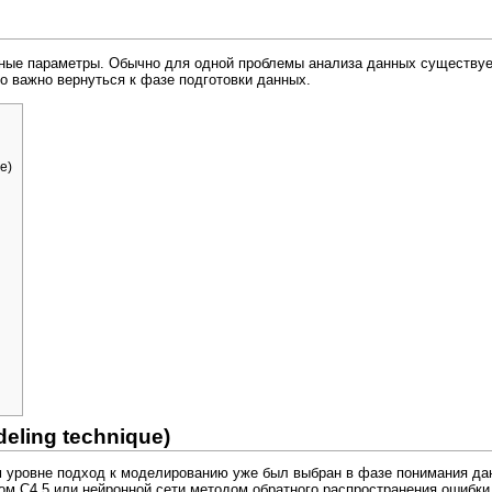
ные параметры. Обычно для одной проблемы анализа данных существует
о важно вернуться к фазе подготовки данных.
e)
ling technique)
м уровне подход к моделированию уже был выбран в фазе понимания дан
м C4.5 или нейронной сети методом обратного распространения ошибки