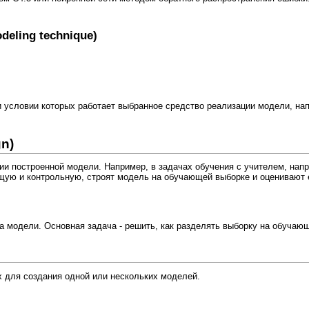
eling technique)
условии которых работает выбранное средство реализации модели, нап
gn)
ии построенной модели. Например, в задачах обучения с учителем, нап
щую и контрольную, строят модель на обучающей выборке и оценивают е
ва модели. Основная задача - решить, как разделять выборку на обуча
 для создания одной или нескольких моделей.