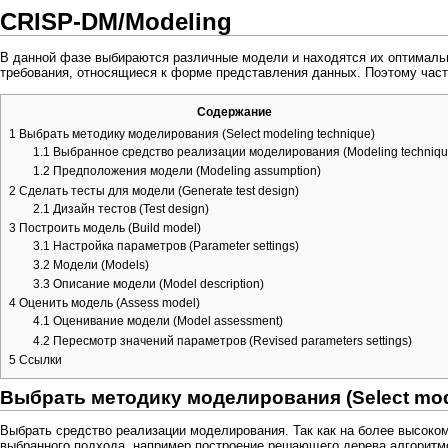
CRISP-DM/Modeling
В данной фазе выбираются различные модели и находятся их оптималь
требования, относящиеся к форме представления данных. Поэтому част
Содержание
1
Выбрать методику моделирования (Select modeling technique)
1.1
Выбранное средство реализации моделирования (Modeling techniqu
1.2
Предположения модели (Modeling assumption)
2
Сделать тесты для модели (Generate test design)
2.1
Дизайн тестов (Test design)
3
Построить модель (Build model)
3.1
Настройка параметров (Parameter settings)
3.2
Модели (Models)
3.3
Описание модели (Model description)
4
Оценить модель (Assess model)
4.1
Оценивание модели (Model assessment)
4.2
Пересмотр значений параметров (Revised parameters settings)
5
Ссылки
Выбрать методику моделирования (Select mode
Выбрать средство реализации моделирования. Так как на более высоко
выбранного подхода, например построение решающего дерева алгоритмо