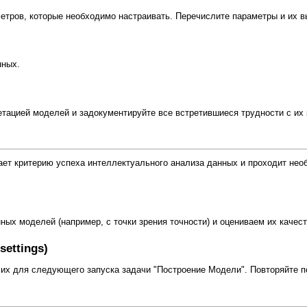
тров, которые необходимо настраивать. Перечислите параметры и их в
нных.
етацией моделей и задокументируйте все встретившиеся трудности с их
ает критерию успеха интеллектуального анализа данных и проходит необ
ых моделей (например, с точки зрения точности) и оцениваем их качест
ettings)
 их для следующего запуска задачи "Построение Модели". Повторяйте п