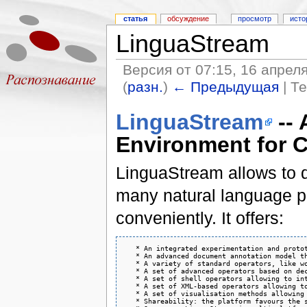
статья
обсуждение
просмотр
исто
LinguaStream
Версия от 07:15, 16 апрел
(
разн.
)
← Предыдущая
| Т
LinguaStream
-- 
Environment for C
LinguaStream allows to d
many natural language p
conveniently. It offers:
   * An integrated experimentation and proto
   * An advanced document annotation model t
   * A variety of standard operators, like w
   * A set of advanced operators based on de
   * A set of shell operators allowing to int
   * A set of XML-based operators allowing to
   * A set of visualisation methods allowing
   * Shareability: the platform favours the 