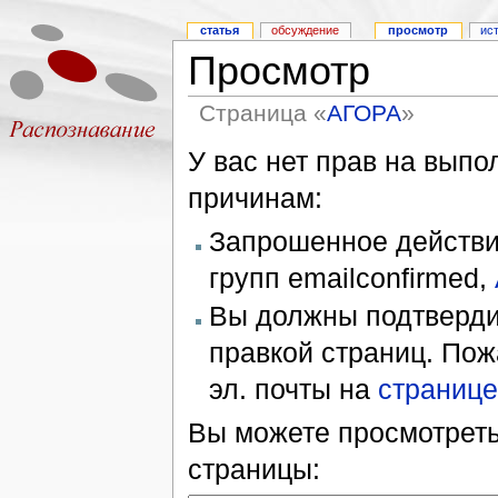
статья
обсуждение
просмотр
ис
Просмотр
Страница «
АГОРА
»
У вас нет прав на вып
причинам:
Запрошенное действие
групп emailconfirmed,
Вы должны подтверди
правкой страниц. Пож
эл. почты на
странице
Вы можете просмотреть
страницы: