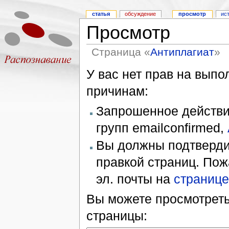
статья
обсуждение
просмотр
ис
Просмотр
Страница «
Антиплагиат
»
У вас нет прав на вып
причинам:
Запрошенное действие
групп emailconfirmed,
Вы должны подтверди
правкой страниц. Пож
эл. почты на
странице
Вы можете просмотреть
страницы: