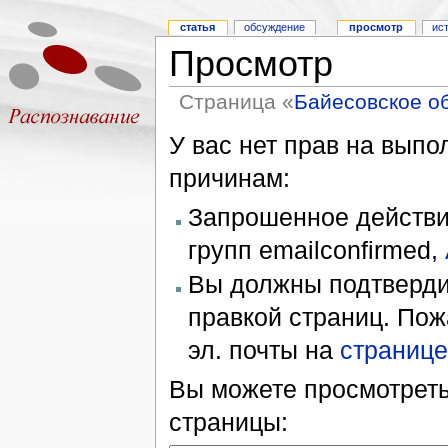
статья
обсуждение
просмотр
ис
Просмотр
Страница «
Байесовское о
У вас нет прав на вып
причинам:
Запрошенное действие
групп emailconfirmed,
Вы должны подтверди
правкой страниц. Пож
эл. почты на
странице
Вы можете просмотреть
страницы: