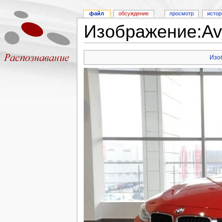
файл
обсуждение
просмотр
истор
Изображение:Avi
Изо