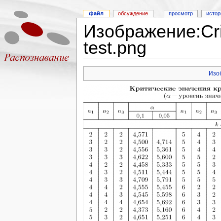
файл
обсуждение
просмотр
истор
Изображение:Criti
test.png
Изо