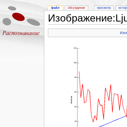
файл
обсуждение
просмотр
истор
Изображение:Lju
Изо