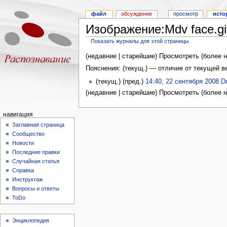
файл
обсуждение
просмотр
исто
Изображение:Mdv face.g
Показать журналы для этой страницы
(недавние | старейшие) Просмотреть (более н
Пояснения: (текущ.) — отличие от текущей 
(текущ.) (пред.)
14:40, 22 сентября 2008
D
(недавние | старейшие) Просмотреть (более н
навигация
Заглавная страница
Сообщество
Новости
Последние правки
Случайная статья
Справка
Инструктаж
Вопросы и ответы
ToDo
Энциклопедия