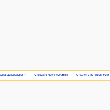
 конфиденциальности
Описание MachineLearning
Отказ от ответственности