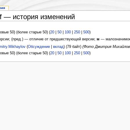
рия
if — история изменений
овые 50) (более старые 50) (
20
|
50
|
100
|
250
|
500
)
версии; (пред.) — отличие от предшествующей версии;
м
— малозначимое
mitry.Mikhaylov
(
Обсуждение
|
вклад
)
(79 байт)
(Фото Дмитрия Михайлова
овые 50) (более старые 50) (
20
|
50
|
100
|
250
|
500
)