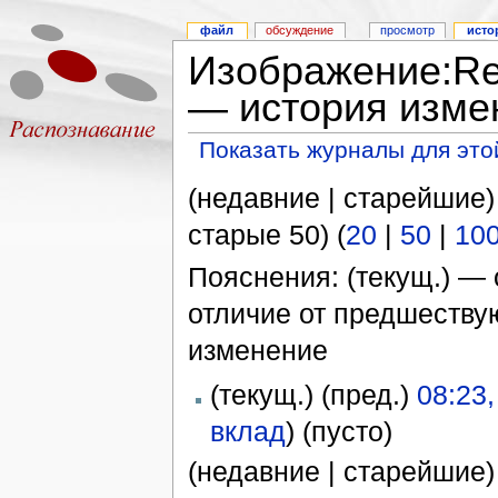
файл
обсуждение
просмотр
исто
Изображение:Rep
— история изме
Показать журналы для это
(недавние | старейшие)
старые 50) (
20
|
50
|
10
Пояснения: (текущ.) — 
отличие от предшеств
изменение
(текущ.) (пред.)
08:23
вклад
)
(пусто)
(недавние | старейшие)