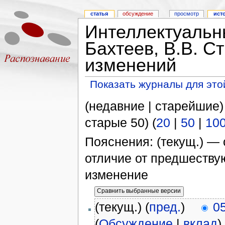
статья
обсуждение
просмотр
ист
Интеллектуальн
Бахтеев, В.В. С
изменений
Показать журналы для это
(недавние | старейшие)
старые 50) (
20
|
50
|
10
Пояснения: (текущ.) — 
отличие от предшеств
изменение
(текущ.) (
пред.
)
0
(
Обсуждение
|
вклад
)