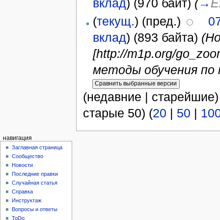
вклад
)
(970 байт)
(
→
E
(
текущ.
) (пред.)
0
вклад
)
(893 байта)
(Но
[http://m1p.org/go_zo
методы обучения по п
(недавние | старейшие)
старые 50) (
20
|
50
|
10
навигация
Заглавная страница
Сообщество
Новости
Последние правки
Случайная статья
Справка
Инструктаж
Вопросы и ответы
ToDo