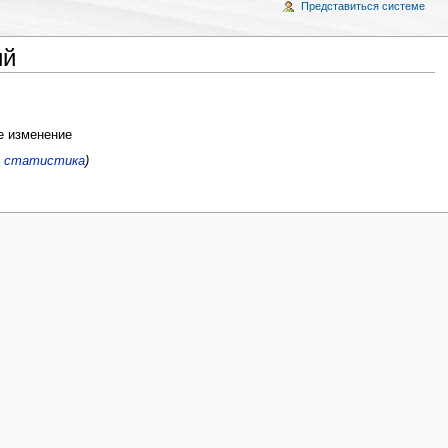
Представиться системе
ий
 изменение
я статистика
)