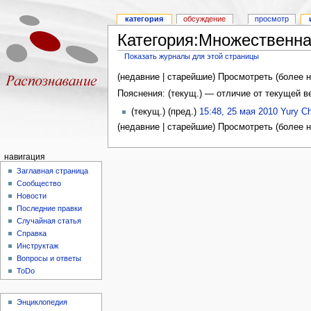
категория
обсуждение
просмотр
Категория:Множественна
Показать журналы для этой страницы
(недавние | старейшие) Просмотреть (более н
Пояснения: (текущ.) — отличие от текущей 
(текущ.) (пред.)
15:48, 25 мая 2010
Yury C
(недавние | старейшие) Просмотреть (более н
навигация
Заглавная страница
Сообщество
Новости
Последние правки
Случайная статья
Справка
Инструктаж
Вопросы и ответы
ToDo
Энциклопедия