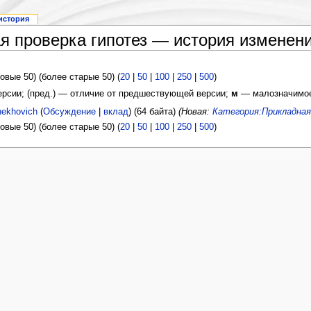
история
я проверка гипотез — история изменен
овые 50) (более старые 50) (
20
|
50
|
100
|
250
|
500
)
версии; (пред.) — отличие от предшествующей версии;
м
— малозначимое
hekhovich
(
Обсуждение
|
вклад
)
(64 байта)
(Новая:
Категория:Прикладна
овые 50) (более старые 50) (
20
|
50
|
100
|
250
|
500
)