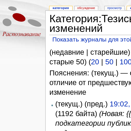
категория
обсуждение
просмотр
Категория:Тези
изменений
Показать журналы для это
(недавние | старейшие)
старые 50) (
20
|
50
|
10
Пояснения: (текущ.) — 
отличие от предшеств
изменение
(текущ.) (пред.)
19:02
(1192 байта)
(Новая: 
подкатегории публик